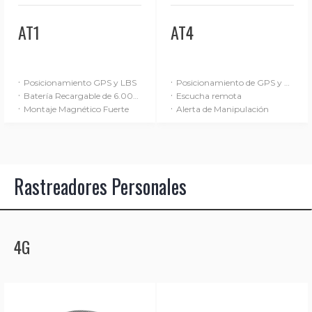
AT1
AT4
·
·
Posicionamiento GPS y LBS
Posicionamiento de GPS y LBS
·
·
Batería Recargable de 6.000 mAh
Escucha remota
·
·
Montaje Magnético Fuerte
Alerta de Manipulación
Rastreadores Personales
4G