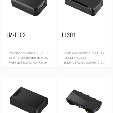
JM-LL02
LL301
·
·
Posicionamiento GPS y LBS
Posicionamiento GPS, BDS y LBS
·
·
Batería Recargable de 6.000 mAh
Red LTE y GSM
·
·
Montaje Magnético Fuerte
Batería Recargable de 10.000 mAh