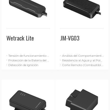
Wetrack Lite
JM-VG03
·
·
Tensión de funcionamiento de 9-90 V
Análisis del Comportamiento de Conducción (Básico)
·
·
Protección de la Batería del Vehículo
Resistencia al Agua y al Polvo IP65
·
·
Detección de Ignición
Corte Remoto (Combustible / Alimentación)