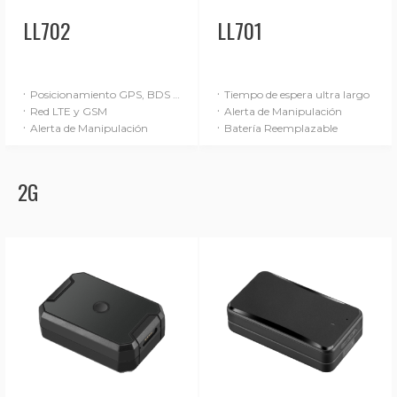
LL702
LL701
·
·
Posicionamiento GPS, BDS y LBS
Tiempo de espera ultra largo
·
·
Red LTE y GSM
Alerta de Manipulación
·
·
Alerta de Manipulación
Batería Reemplazable
2G