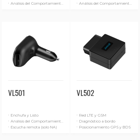
·
·
Análisis del Comportamiento de Conducción (Básico)
Análisis del Comportamiento de Conducción (Avanzado)
VL501
VL502
·
·
Enchufa y Listo
Red LTE y GSM
·
·
Análisis del Comportamiento de Conducción (Básico)
Diagnóstico a bordo
·
·
Escucha remota (solo NA)
Posicionamiento GPS y BDS