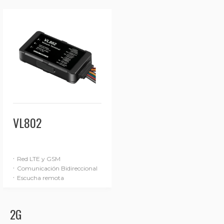
VL802
·
Red LTE y GSM
·
Comunicación Bidireccional
·
Escucha remota
2G