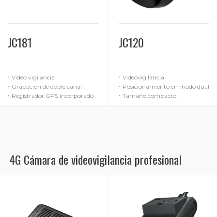
JC181
JC120
·
·
Video vigilancia
Videovigilancia
·
·
Grabación de doble canal
Posicionamiento en modo dual
·
·
Registrador GPS incorporado
Tamaño compacto
4G Cámara de videovigilancia profesional