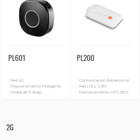
PL601
PL200
·
·
Red 4G
Comunicación Bidireccional
·
·
Posicionamiento Inteligente
Red LTE y GSM
·
·
Modos de Trabajo
Posicionamiento GPS, BDS y LBS
2G