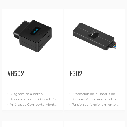
VG502
EG02
·
·
Diagnóstico a bordo
Protección de la Batería del Vehículo
·
·
Posicionamiento GPS y BDS
Bloqueo Automático de Ruedas
·
·
Análisis de Comportamiento de Conducción
Tensión de funcionamiento de 9-90 V