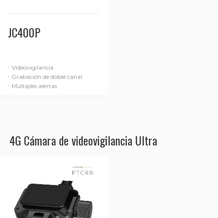
JC400P
·
Videovigilancia
·
Grabación de doble canal
·
Múltiples alertas
4G Cámara de videovigilancia Ultra