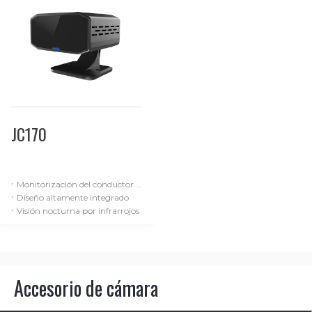
JC170
·
Monitorización del conductor (DMS)
·
Diseño altamente integrado
·
Visión nocturna por infrarrojos
Accesorio de cámara