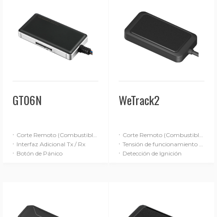
GT06N
WeTrack2
·
·
Corte Remoto (Combustible / Alimentación)
Corte Remoto (Combustible / Alimentación)
·
·
Interfaz Adicional Tx / Rx
Tensión de funcionamiento de 9-90 V
·
·
Botón de Pánico
Detección de Ignición