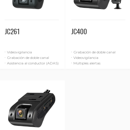
JC261
JC400
·
·
Videovigilancia
Grabación de doble canal
·
·
Grabación de doble canal
Videovigilancia
·
·
Asistencia al conductor (ADAS)
Múltiples alertas