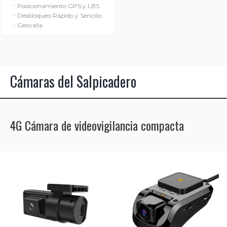
·
Posicionamiento GPS y LBS
·
Desbloqueo Rápido y Sencillo
·
Geovalla
Cámaras del Salpicadero
4G Cámara de videovigilancia compacta