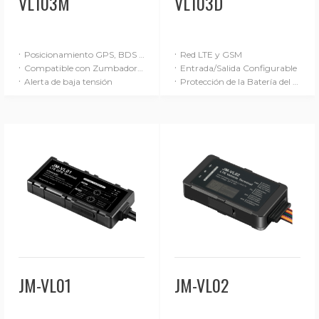
VL103M
VL103D
·
·
Posicionamiento GPS, BDS y LBS
Red LTE y GSM
·
·
Compatible con Zumbador/Horn externo
Entrada/Salida Configurable
·
·
Alerta de baja tensión
Protección de la Batería del Coche
JM-VL01
JM-VL02