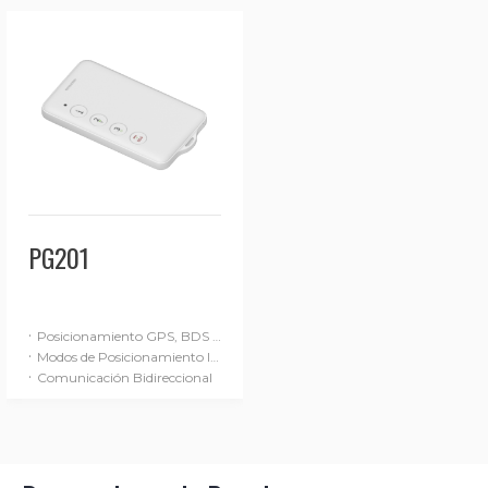
PG201
·
Posicionamiento GPS, BDS y LBS
·
Modos de Posicionamiento Inteligentes
·
Comunicación Bidireccional