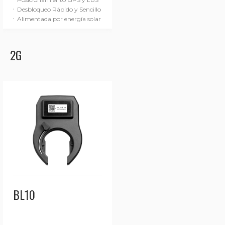
·
Desbloqueo Rápido y Sencillo
·
Alimentada por energía solar
2G
BL10