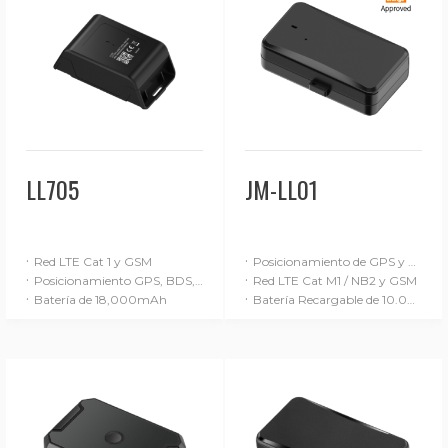
LL705
JM-LL01
·
·
Red LTE Cat 1 y GSM
Posicionamiento de GPS y LBS
·
·
Posicionamiento GPS, BDS, LBS y BLE
Red LTE Cat M1 / NB2 y GSM
·
·
Batería de 18,000mAh
Batería Recargable de 10.000 mAh