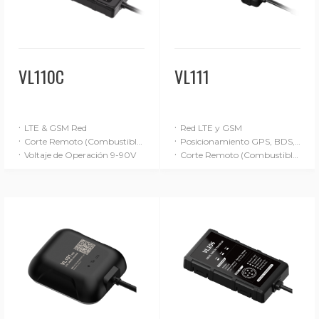
VL110C
VL111
·
·
LTE & GSM Red
Red LTE y GSM
·
·
Corte Remoto (Combustible/Energía)
Posicionamiento GPS, BDS, GLONASS y LBS
·
·
Voltaje de Operación 9-90V
Corte Remoto (Combustible / Alimentación)