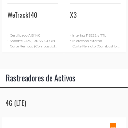
WeTrack140
X3
·
·
Certificado AIS 140
Interfaz RS232 y TTL
·
·
Soporte GPS, IRNSS, GLONASS
Micrófono externo
·
·
Corte Remoto (Combustible / Alimentación)
Corte Remoto (Combustible / Alimentación)
Rastreadores de Activos
4G (LTE)