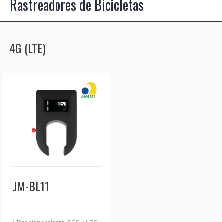
Rastreadores de Bicicletas
4G (LTE)
JM-BL11
·
Posicionamiento GPS y LBS