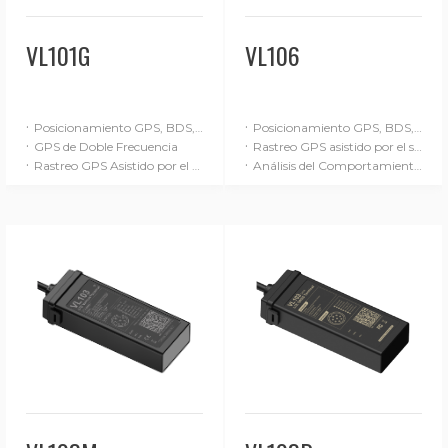
VL101G
VL106
·
·
Posicionamiento GPS, BDS, GLONASS y Galileo
Posicionamiento GPS, BDS, GLONASS y Galileo
·
·
GPS de Doble Frecuencia
Rastreo GPS asistido por el sistema de navegación inercial (SNI)
·
·
Rastreo GPS Asistido por el Sistema de Navegación Inercial (SNI)
Análisis del Comportamiento de Conducción (Avanzado)