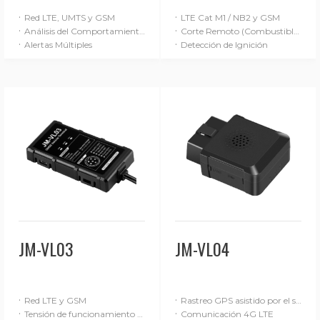
·
·
Red LTE, UMTS y GSM
LTE Cat M1 / NB2 y GSM
·
·
Análisis del Comportamiento de Conducción (Básico)
Corte Remoto (Combustible / Alimentación)
·
·
Alertas Múltiples
Detección de Ignición
JM-VL03
JM-VL04
·
·
Red LTE y GSM
Rastreo GPS asistido por el sistema de navegación inercial (SNI)
·
·
Tensión de funcionamiento de 9-90 V
Comunicación 4G LTE