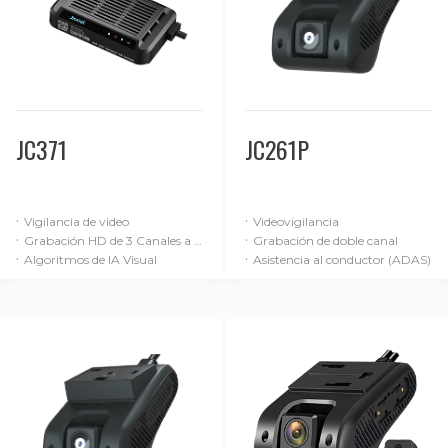
JC371
JC261P
·
·
Vigilancia de video
Videovigilancia
·
·
Grabación HD de 3 Canales a 1080P
Grabación de doble canal
·
·
Algoritmos de IA Visual
Asistencia al conductor (ADAS)