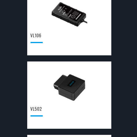
VL106
VL502