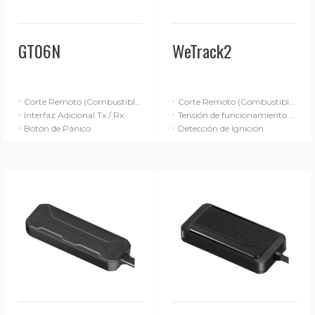
GT06N
WeTrack2
·
·
Corte Remoto (Combustible / Alimentación)
Corte Remoto (Combustible / Alimentación)
·
·
Interfaz Adicional Tx / Rx
Tensión de funcionamiento de 9-90 V
·
·
Botón de Pánico
Detección de Ignición