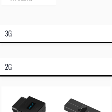
Escucha remota
3G
2G