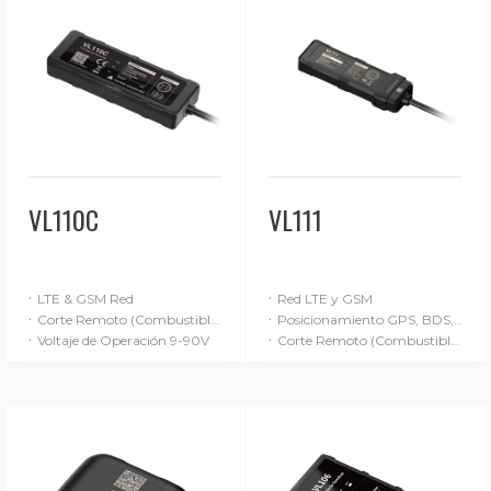
VL110C
VL111
·
·
LTE & GSM Red
Red LTE y GSM
·
·
Corte Remoto (Combustible/Energía)
Posicionamiento GPS, BDS, GLONASS y LBS
·
·
Voltaje de Operación 9-90V
Corte Remoto (Combustible / Alimentación)