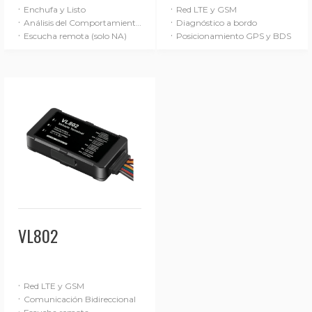
·
·
Enchufa y Listo
Red LTE y GSM
·
·
Análisis del Comportamiento de Conducción (Básico)
Diagnóstico a bordo
·
·
Escucha remota (solo NA)
Posicionamiento GPS y BDS
VL802
·
Red LTE y GSM
·
Comunicación Bidireccional
·