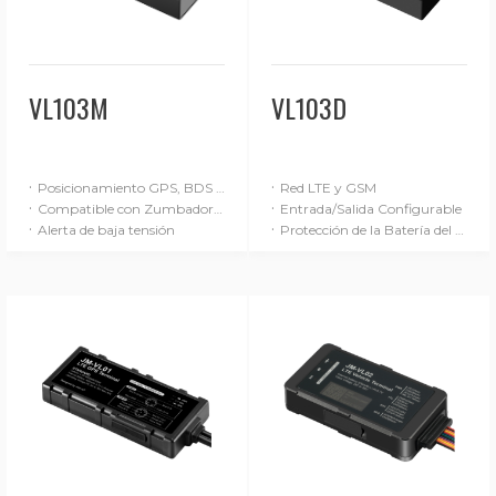
VL103M
VL103D
·
·
Posicionamiento GPS, BDS y LBS
Red LTE y GSM
·
·
Compatible con Zumbador/Horn externo
Entrada/Salida Configurable
·
·
Alerta de baja tensión
Protección de la Batería del Coche