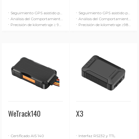
·
·
Seguimiento GPS asistido por INS
Seguimiento GPS asistido por INS
·
·
Análisis del Comportamiento de Conducción (Avanzado)
Análisis del Comportamiento de Conducción (Avanzado)
·
·
Precisión de kilometraje ≥ 98%
Precisión de kilometraje ≥98%
WeTrack140
X3
·
·
Certificado AIS 140
Interfaz RS232 y TTL