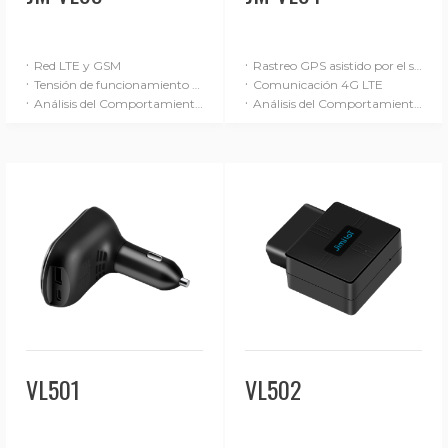
·
·
Red LTE y GSM
Rastreo GPS asistido por el sistema de navegación inercial (SNI)
·
·
Tensión de funcionamiento de 9-90 V
Comunicación 4G LTE
·
·
Análisis del Comportamiento de Conducción (Básico)
Análisis del Comportamiento de Conducción (Avanzado)
VL501
VL502