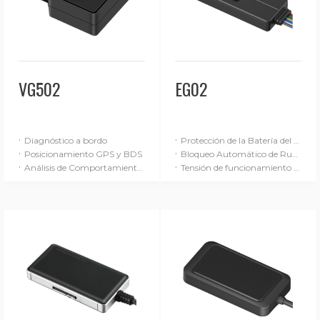
VG502
EG02
·
·
Diagnóstico a bordo
Protección de la Batería del Vehículo
·
·
Posicionamiento GPS y BDS
Bloqueo Automático de Ruedas
·
·
Análisis de Comportamiento de Conducción
Tensión de funcionamiento de 9-90 V