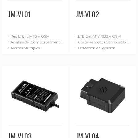
JM-VL01
JM-VL02
·
·
Red LTE, UMTS y GSM
LTE Cat M1 / NB2 y GSM
·
·
Análisis del Comportamiento de Conducción (Básico)
Corte Remoto (Combustible / Alimentación)
·
·
Alertas Múltiples
Detección de Ignición
JM-VL03
JM-VL04