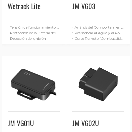
Wetrack Lite
JM-VG03
·
·
Tensión de funcionamiento de 9-90 V
Análisis del Comportamiento de Conducción (Básico)
·
·
Protección de la Batería del Vehículo
Resistencia al Agua y al Polvo IP65
·
·
Detección de Ignición
Corte Remoto (Combustible / Alimentación)
JM-VG01U
JM-VG02U