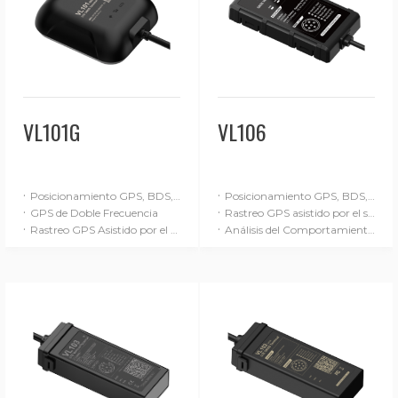
VL101G
VL106
·
·
Posicionamiento GPS, BDS, GLONASS y Galileo
Posicionamiento GPS, BDS, GLONASS y Galileo
·
·
GPS de Doble Frecuencia
Rastreo GPS asistido por el sistema de navegación inercial (SNI)
·
·
Rastreo GPS Asistido por el Sistema de Navegación Inercial (SNI)
Análisis del Comportamiento de Conducción (Avanzado)