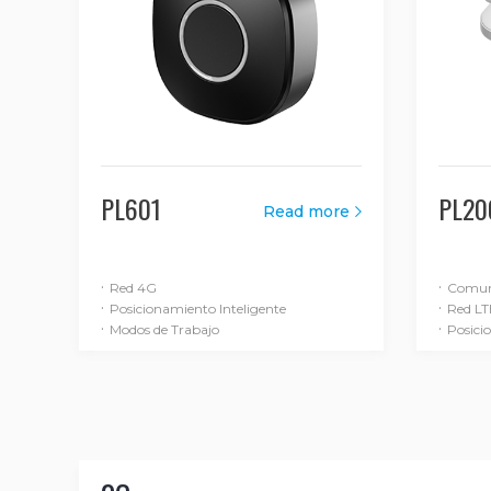
PL601
PL20
Read more
·
·
Red 4G
Comuni
·
·
Posicionamiento Inteligente
Red LT
·
·
Modos de Trabajo
Posici