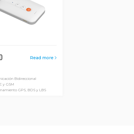
0
Read more
cación Bidireccional
E y GSM
onamiento GPS, BDS y LBS