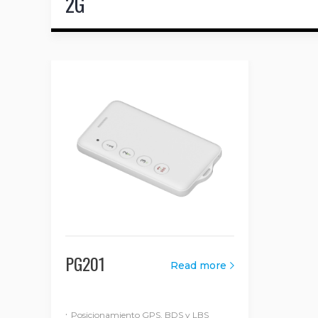
2G
PG201
Read more
·
Posicionamiento GPS, BDS y LBS