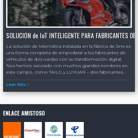
La solución de telemática instalada en la fábrica de Jimi es
una forma completa de empoderar a los fabricantes de
vehículos de dos ruedas con su transformación digital.
Nos hemos asociado con muchos grandes nombres en
este campo, como TAILG y LUYUAN – dos fabricantes
profesionales de renombre de vehículos de nueva
Leer Más
energía. La solución de telemática inteligente de Jimi no
solo puede ayudar a los fabricantes en la transformación y
actualización digital, facilitar a los fabricantes en O&M, y
proporcionar un canal para que impulsen los servicios de
valor agregado específicos. También puede ofrecer una
ENLACE AMISTOSO
mejor experiencia para atraer