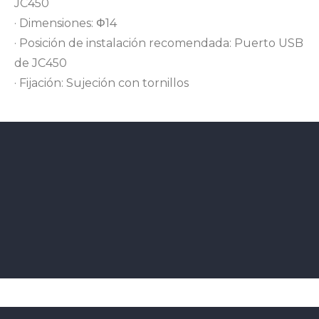
JC450
· Dimensiones: Φ14
· Posición de instalación recomendada: Puerto USB
de JC450
· Fijación: Sujeción con tornillos