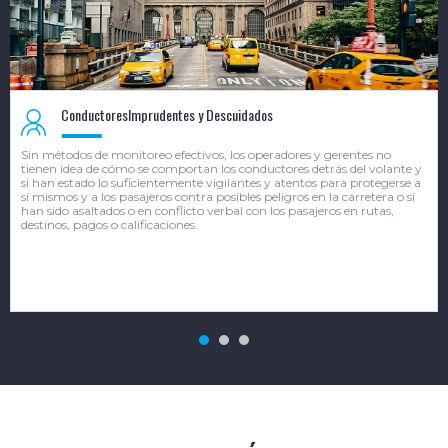
Conductores
Imprudentes y Descuidados
Sin métodos de monitoreo efectivos, los operadores y gerentes no
tienen idea de cómo se comportan los conductores detrás del volante y
si han estado lo suficientemente vigilantes y atentos para protegerse a
sí mismos y a los pasajeros contra posibles peligros en la carretera o si
han sido asaltados o en conflicto verbal con los pasajeros en rutas,
destinos, pagos o calificaciones.